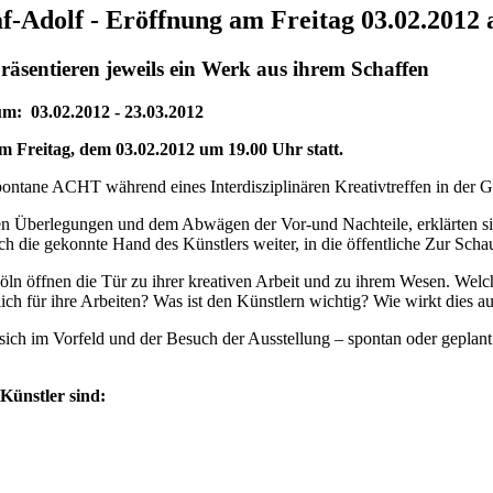
af-Adolf - Eröffnung am Freitag 03.02.2012
räsentieren jeweils ein Werk aus ihrem Schaffen
um: 03.02.2012 - 23.03.2012
am Freitag, dem 03.02.2012 um 19.00 Uhr statt.
pontane ACHT während eines Interdisziplinären Kreativtreffen in der G
n Überlegungen und dem Abwägen der Vor-und Nachteile, erklärten sich a
ch die gekonnte Hand des Künstlers weiter, in die öffentliche Zur Scha
öln öffnen die Tür zu ihrer kreativen Arbeit und zu ihrem Wesen. We
tlich für ihre Arbeiten? Was ist den Künstlern wichtig? Wie wirkt dies a
 sich im Vorfeld und der Besuch der Ausstellung – spontan oder geplant –
Künstler sind: