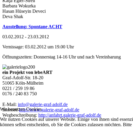
Katja Egler-Streil
Barbara Wokurka
Hasan Hüseyin Deveci
Deva Shak
Ausstellung: Spontane ACHT
03.02.2012 - 23.03.2012
Vernissage: 03.02.2012 um 19.00 Uhr
Öffnungszeiten: Donnerstag 14-16 Uhr und nach Vereinbarung
ein Projekt von lebeART
Graf-Adolf-Str. 18-20
51065 Köln-Mülheim
0221 / 259 19 86
0176 / 240 83 750
E-Mail:
info@galerie-graf-adolf.de
Wir benutzen Cookies
Internet:
http://www.galerie-graf-adolf.de
Wegbeschreibung:
http://anfahrt.galerie-graf-adolf.de
Wir nutzen Cookies auf unserer Website. Einige von ihnen sind essenzi
können selbst entscheiden, ob Sie die Cookies zulassen möchten. Bitte