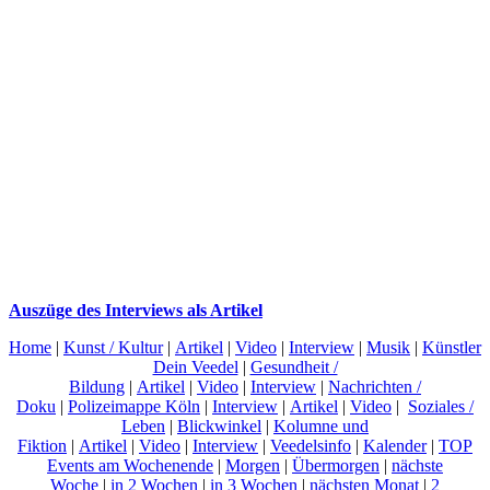
Auszüge des Interviews als Artikel
Home
|
Kunst / Kultur
|
Artikel
|
Video
|
Interview
|
Musik
|
Künstler
Dein Veedel
|
Gesundheit /
Bildung
|
Artikel
|
Video
|
Interview
|
Nachrichten /
Doku
|
Polizeimappe Köln
|
Interview
|
Artikel
|
Video
|
Soziales /
Leben
|
Blickwinkel
|
Kolumne und
Fiktion
|
Artikel
|
Video
|
Interview
|
Veedelsinfo
|
Kalender
|
TOP
Events am Wochenende
|
Morgen
|
Übermorgen
|
nächste
Woche
|
in 2 Wochen
|
in 3 Wochen
|
nächsten Monat
|
2