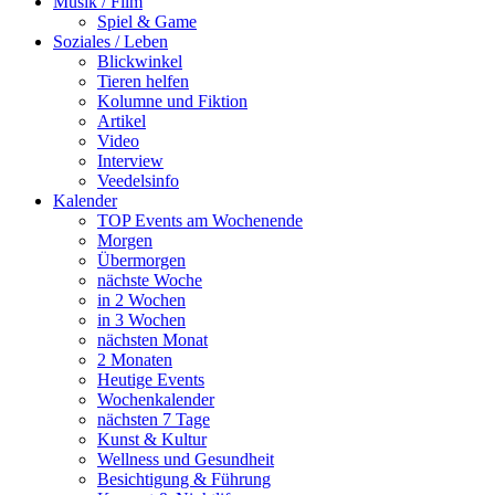
Musik / Film
Spiel & Game
Soziales / Leben
Blickwinkel
Tieren helfen
Kolumne und Fiktion
Artikel
Video
Interview
Veedelsinfo
Kalender
TOP Events am Wochenende
Morgen
Übermorgen
nächste Woche
in 2 Wochen
in 3 Wochen
nächsten Monat
2 Monaten
Heutige Events
Wochenkalender
nächsten 7 Tage
Kunst & Kultur
Wellness und Gesundheit
Besichtigung & Führung