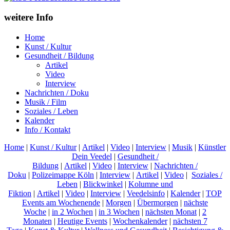
weitere Info
Home
Kunst / Kultur
Gesundheit / Bildung
Artikel
Video
Interview
Nachrichten / Doku
Musik / Film
Soziales / Leben
Kalender
Info / Kontakt
Home
|
Kunst / Kultur
|
Artikel
|
Video
|
Interview
|
Musik
|
Künstler
Dein Veedel
|
Gesundheit /
Bildung
|
Artikel
|
Video
|
Interview
|
Nachrichten /
Doku
|
Polizeimappe Köln
|
Interview
|
Artikel
|
Video
|
Soziales /
Leben
|
Blickwinkel
|
Kolumne und
Fiktion
|
Artikel
|
Video
|
Interview
|
Veedelsinfo
|
Kalender
|
TOP
Events am Wochenende
|
Morgen
|
Übermorgen
|
nächste
Woche
|
in 2 Wochen
|
in 3 Wochen
|
nächsten Monat
|
2
Monaten
|
Heutige Events
|
Wochenkalender
|
nächsten 7