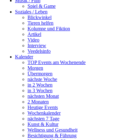
Musik / Film
Spiel & Game
Soziales / Leben
Blickwinkel
Tieren helfen
Kolumne und Fiktion
Artikel
Video
Interview
Veedelsinfo
Kalender
TOP Events am Wochenende
Morgen
Übermorgen
nächste Woche
in 2 Wochen
in 3 Wochen
nächsten Monat
2 Monaten
Heutige Events
Wochenkalender
nächsten 7 Tage
Kunst & Kultur
Wellness und Gesundheit
Besichtigung & Führung