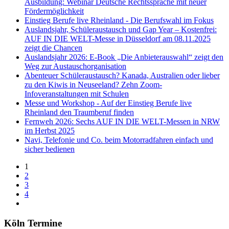
Ausbildung: Webinar Deutsche Rechtssprache mit neuer
Fördermöglichkeit
Einstieg Berufe live Rheinland - Die Berufswahl im Fokus
Auslandsjahr, Schüleraustausch und Gap Year – Kostenfrei:
AUF IN DIE WELT-Messe in Düsseldorf am 08.11.2025
zeigt die Chancen
Auslandsjahr 2026: E-Book „Die Anbieterauswahl“ zeigt den
Weg zur Austauschorganisation
Abenteuer Schüleraustausch? Kanada, Australien oder lieber
zu den Kiwis in Neuseeland? Zehn Zoom-
Infoveranstaltungen mit Schulen
Messe und Workshop - Auf der Einstieg Berufe live
Rheinland den Traumberuf finden
Fernweh 2026: Sechs AUF IN DIE WELT-Messen in NRW
im Herbst 2025
Navi, Telefonie und Co. beim Motorradfahren einfach und
sicher bedienen
1
2
3
4
Köln Termine