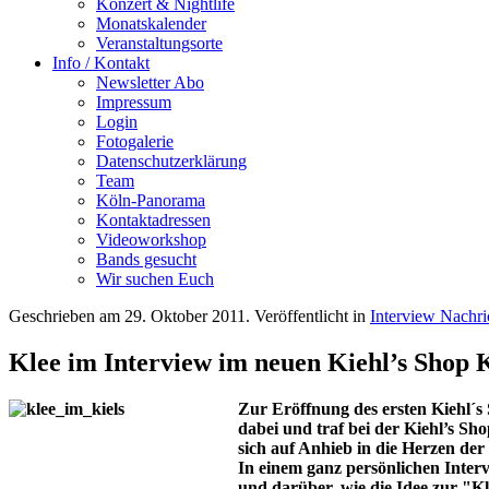
Konzert & Nightlife
Monatskalender
Veranstaltungsorte
Info / Kontakt
Newsletter Abo
Impressum
Login
Fotogalerie
Datenschutzerklärung
Team
Köln-Panorama
Kontaktadressen
Videoworkshop
Bands gesucht
Wir suchen Euch
Geschrieben am
29. Oktober 2011
. Veröffentlicht in
Interview Nachr
Klee im Interview im neuen Kiehl’s Shop 
Zur Eröffnung des ersten Kiehl´s
dabei und traf bei der Kiehl’s Sh
sich auf Anhieb in die Herzen der
In einem ganz persönlichen Inter
und darüber, wie die Idee zur "K