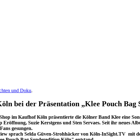
ichten und Doku
.
Köln bei der Präsentation „Klee Pouch Bag 
 Shop im Kaufhof Köln präsentierte die Kölner Band Klee eine So
op Eröffnung, Suzie Kerstgens und Sten Servaes. Seit ihr neues Al
 Fans gesungen.
view sprach Selda Güven-Strohhäcker von Köln-InSight.TV mit de
lee Pouch Bag Sonderedition Köln" entstand.