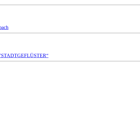
bach
A!DA! "STADTGEFLÜSTER“