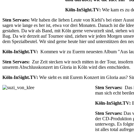
Köln-InSight.TV:
Wie kam es zu de
Sten Servaes:
Wir haben die lieben Leute von Kiehl’s bei einer Ausst
sagen wie lange es her ist, etwa vor drei Monaten. Danach ist die 
gestalten. Da wir als Band, mit Köln gerne verwurzelt sind, stehen 
Bag. Da wir derzeit auf Tournee sind, ziehen wir jeden Morgen unsere
dem Spezialbeutel. Wir sind gerne heute hier und unterstützen den ne
Köln-InSight.TV:
Kommen wir zu Euerm neuesten Album "Aus lauter 
Sten Servaes:
Zur Zeit stecken wir noch mitten in der Tour, insofern
unserem Abschlusskonzert im Gloria in Köln wird dies entschieden.
Köln-InSight.TV:
Wie sieht es mit Eurem Konzert im Gloria aus? Si
Sten Servaes:
Das i
man sich echt beeile
Köln-InSight.TV:
I
Sten Servaes:
Das w
der CD-Produktion ge
unterwegs. Es folgt
ist alles total aufr