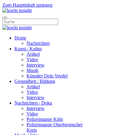
Zum Hauptinhalt springen
Home
Nachrichten
Kunst / Kultur
Artikel
Video
Interview
Musik
Künstler Dein Veedel
Gesundheit / Bildung
Artikel
Video
Interview
Nachrichten / Doku
Interview
Video
Polizeimappe Köln
Polizeimappe Oberbergischer
Kreis