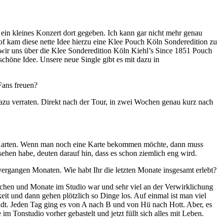
 ein kleines Konzert dort gegeben. Ich kann gar nicht mehr genau
f kam diese nette Idee hierzu eine Klee Pouch Köln Sonderedition zu
n wir uns über die Klee Sonderedition Köln Kiehl’s Since 1851 Pouch
schöne Idee. Unsere neue Single gibt es mit dazu in
Fans freuen?
 dazu verraten. Direkt nach der Tour, in zwei Wochen genau kurz nach
ge Karten. Wenn man noch eine Karte bekommen möchte, dann muss
sehen habe, deuten darauf hin, dass es schon ziemlich eng wird.
 vergangen Monaten. Wie habt Ihr die letzten Monate insgesamt erlebt?
chen und Monate im Studio war und sehr viel an der Verwirklichung
it und dann gehen plötzlich so Dinge los. Auf einmal ist man viel
tadt. Jeden Tag ging es von A nach B und von Hü nach Hott. Aber, es
im Tonstudio vorher gebastelt und jetzt füllt sich alles mit Leben.