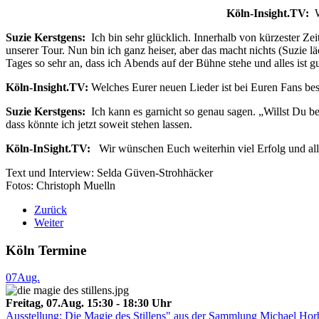
Köln-Insight.TV:
Wi
Suzie Kerstgens:
Ich bin sehr glücklich. Innerhalb von kürzester Zeit
unserer Tour. Nun bin ich ganz heiser, aber das macht nichts (Suzie 
Tages so sehr an, dass ich Abends auf der Bühne stehe und alles ist
Köln-Insight.TV:
Welches Eurer neuen Lieder ist bei Euren Fans b
Suzie Kerstgens:
Ich kann es garnicht so genau sagen. „Willst Du b
dass könnte ich jetzt soweit stehen lassen.
Köln-InSight.TV:
Wir wünschen Euch weiterhin viel Erfolg und all
Text und Interview: Selda Güven-Strohhäcker
Fotos: Christoph Muelln
Zurück
Weiter
Köln Termine
07
Aug.
Freitag, 07.Aug. 15:30 - 18:30 Uhr
Ausstellung: Die Magie des Stillens" aus der Sammlung Michael Hor