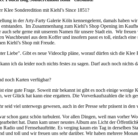
r Klee Sonderedition mit Kiehl’s Since 1851?
ellung in der Arty-Farty Galerie Köln kennengelernt, damals haben wir
Idee entstanden. Im Zusammenhang zum Kiehl’s Shop Opening im Kaufho
wir auch sehr gerne mit unserem Namen für unsere Stadt ein. Wir freue
n Waschbeutel aus dem Koffer und insofern passt es toll, einfach eine 
uen Kiehl’s Shop mit Freude.
Liebe". Gibt es neue Videoclip pläne, worauf dürfen sich die Klee 
 kann ich da leider noch nichts festes zu sagen. Darf auch noch nichts
nd noch Karten verfügbar?
st eine gute Frage. Soweit mir bekannt ist gibt es noch einige weni
n, wer Glück hat kann eine ergattern. Die Vorverkaufszahlen die ich ge
hr seid viel unterwegs gewesen, auch in der Presse sehr präsent in den
ar schon ganz schön turbulent. Vor allen Dingen, weil man vorher Wo
arbeitet hat. Dann kam unser neustes Album ans Licht der Öffentlichke
en Radio und Fernsehauftritte. Es verging kaum ein Tag in derselben S
egend und toll und wir freuen uns sehr darüber. Wir haben mehrere Monate 