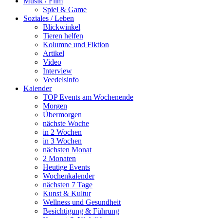
Musik / Film
Spiel & Game
Soziales / Leben
Blickwinkel
Tieren helfen
Kolumne und Fiktion
Artikel
Video
Interview
Veedelsinfo
Kalender
TOP Events am Wochenende
Morgen
Übermorgen
nächste Woche
in 2 Wochen
in 3 Wochen
nächsten Monat
2 Monaten
Heutige Events
Wochenkalender
nächsten 7 Tage
Kunst & Kultur
Wellness und Gesundheit
Besichtigung & Führung