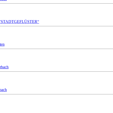
A!DA! "STADTGEFLÜSTER“
ten
orbach
bach