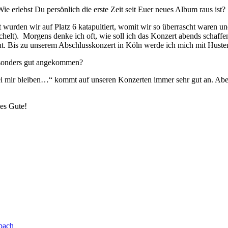
e erlebst Du persönlich die erste Zeit seit Euer neues Album raus ist?
 wurden wir auf Platz 6 katapultiert, womit wir so überrascht waren und
lächelt). Morgens denke ich oft, wie soll ich das Konzert abends schaff
 gut. Bis zu unserem Abschlusskonzert in Köln werde ich mich mit Hust
esonders gut angekommen?
ei mir bleiben…“ kommt auf unseren Konzerten immer sehr gut an. Aber
es Gute!
bach