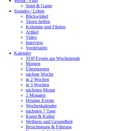
Musik / Film
Spiel & Game
Soziales / Leben
Blickwinkel
Tieren helfen
Kolumne und Fiktion
Artikel
Video
Interview
Veedelsinfo
Kalender
TOP Events am Wochenende
Morgen
Übermorgen
nächste Woche
in 2 Wochen
in 3 Wochen
nächsten Monat
2 Monaten
Heutige Events
Wochenkalender
nächsten 7 Tage
Kunst & Kultur
Wellness und Gesundheit
Besichtigung & Führung