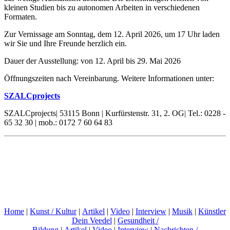
kleinen Studien bis zu autonomen Arbeiten in verschiedenen
Formaten.
Zur Vernissage am Sonntag, dem 12. April 2026, um 17 Uhr laden
wir Sie und Ihre Freunde herzlich ein.
Dauer der Ausstellung: von 12. April bis 29. Mai 2026
Öffnungszeiten nach Vereinbarung. Weitere Informationen unter:
SZALCprojects
SZALCprojects| 53115 Bonn | Kurfürstenstr. 31, 2. OG| Tel.: 0228 -
65 32 30 | mob.: 0172 7 60 64 83
Home
|
Kunst / Kultur
|
Artikel
|
Video
|
Interview
|
Musik
|
Künstler
Dein Veedel
|
Gesundheit /
Bildung
|
Artikel
|
Video
|
Interview
|
Nachrichten /