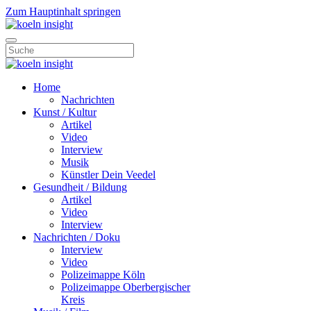
Zum Hauptinhalt springen
Home
Nachrichten
Kunst / Kultur
Artikel
Video
Interview
Musik
Künstler Dein Veedel
Gesundheit / Bildung
Artikel
Video
Interview
Nachrichten / Doku
Interview
Video
Polizeimappe Köln
Polizeimappe Oberbergischer
Kreis