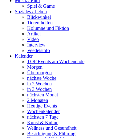
Musik / Film
Spiel & Game
Soziales / Leben
Blickwinkel
Tieren helfen
Kolumne und Fiktion
Artikel
Video
Interview
Veedelsinfo
Kalender
TOP Events am Wochenende
Morgen
Übermorgen
nächste Woche
in 2 Wochen
in 3 Wochen
nächsten Monat
2 Monaten
Heutige Events
Wochenkalender
nächsten 7 Tage
Kunst & Kultur
Wellness und Gesundheit
Besichtigung & Führung