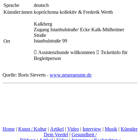
Sprache
deutsch
Künstler:innen
kopróchoma kollektiv & Frederik Werth
Kalkberg
Zugang Istanbulstraße/ Ecke Kalk-Mülheimer
Straße
Istanbulstraße 99
Ort
 Assistenzhunde willkommen  Ticketinfo für
Begleitperson
Quelle: Boris Sieverts -
www.neueraeume.de
Home
|
Kunst / Kultur
|
Artikel
|
Video
|
Interview
|
Musik
|
Künstler
Dein Veedel
|
Gesundheit /