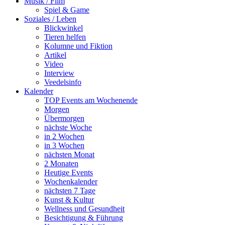
Musik / Film
Spiel & Game
Soziales / Leben
Blickwinkel
Tieren helfen
Kolumne und Fiktion
Artikel
Video
Interview
Veedelsinfo
Kalender
TOP Events am Wochenende
Morgen
Übermorgen
nächste Woche
in 2 Wochen
in 3 Wochen
nächsten Monat
2 Monaten
Heutige Events
Wochenkalender
nächsten 7 Tage
Kunst & Kultur
Wellness und Gesundheit
Besichtigung & Führung