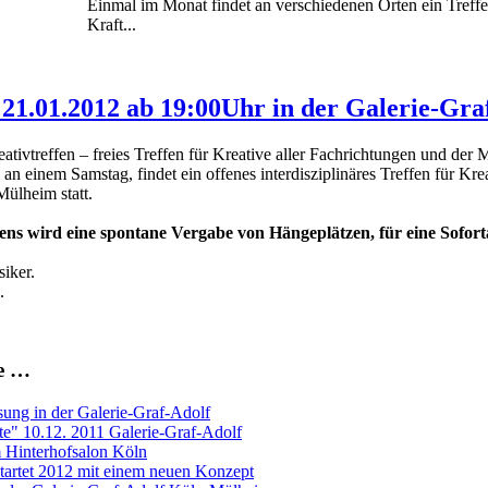
Einmal im Monat findet an verschiedenen Orten ein Treffen
Kraft...
, 21.01.2012 ab 19:00Uhr in der Galerie-Gra
reativtreffen – freies Treffen für Kreative aller Fachrichtungen und der
n einem Samstag, findet ein offenes interdisziplinäres Treffen für Kr
Mülheim statt.
ns wird eine spontane Vergabe von Hängeplätzen, für eine Sofort
iker.
.
ge …
sung in der Galerie-Graf-Adolf
te" 10.12. 2011 Galerie-Graf-Adolf
m Hinterhofsalon Köln
startet 2012 mit einem neuen Konzept