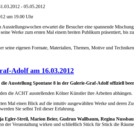
31.03.2012 - 05.05.2012
2012 um 19.00 Uhr
 Ausstellungswochen erwartet die Besucher eine spannende Mischung 
 seine Werke zum ersten Mal einem breiten Publikum präsentiert, bis z
ler seine eigenen Formate, Materialien, Themen, Motive und Techniken
f-Adolf am 16.03.2012
ie Ausstellung Spontane 8 in der Galerie-Graf-Adolf offiziell bee
rden die ACHT ausstellenden Kölner Künstler ihre Arbeiten abhängen.
tzten Mal einen Blick auf die intuitiv ausgewählten Werke und deren Z
werden Sie selbst Teil dieser Erfahrung.
ja Egler-Streil, Marion Beier, Gudrun Wallbaum, Regina Nussbau
n der Veranstaltung wirken und schließlich Stück für Stück die Räume 