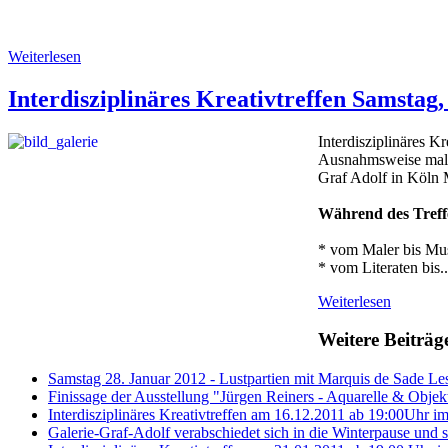
Weiterlesen
Interdisziplinäres Kreativtreffen Samstag
Interdisziplinäres K
Ausnahmsweise mal a
Graf Adolf in Köln 
Während des Treffe
* vom Maler bis Mus
* vom Literaten bis..
Weiterlesen
Weitere Beiträ
Samstag 28. Januar 2012 - Lustpartien mit Marquis de Sade Le
Finissage der Ausstellung "Jürgen Reiners - Aquarelle & Objek
Interdisziplinäres Kreativtreffen am 16.12.2011 ab 19:00Uhr i
Galerie-Graf-Adolf verabschiedet sich in die Winterpause und 