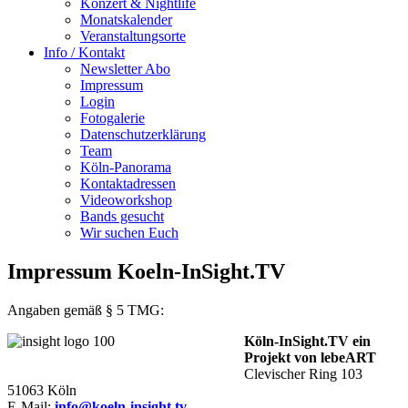
Konzert & Nightlife
Monatskalender
Veranstaltungsorte
Info / Kontakt
Newsletter Abo
Impressum
Login
Fotogalerie
Datenschutzerklärung
Team
Köln-Panorama
Kontaktadressen
Videoworkshop
Bands gesucht
Wir suchen Euch
Impressum Koeln-InSight.TV
Angaben gemäß § 5 TMG:
Köln-InSight.TV ein
Projekt von lebe
ART
Clevischer Ring 103
51063 Köln
E-Mail:
info@koeln-insight.tv