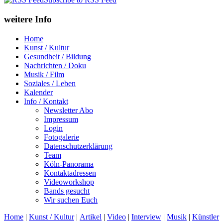
weitere Info
Home
Kunst / Kultur
Gesundheit / Bildung
Nachrichten / Doku
Musik / Film
Soziales / Leben
Kalender
Info / Kontakt
Newsletter Abo
Impressum
Login
Fotogalerie
Datenschutzerklärung
Team
Köln-Panorama
Kontaktadressen
Videoworkshop
Bands gesucht
Wir suchen Euch
Home
|
Kunst / Kultur
|
Artikel
|
Video
|
Interview
|
Musik
|
Künstler