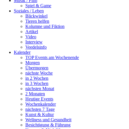
Musik / Film
Spiel & Game
Soziales / Leben
Blickwinkel
Tieren helfen
Kolumne und Fiktion
Artikel
Video
Interview
Veedelsinfo
Kalender
TOP Events am Wochenende
Morgen
Übermorgen
nächste Woche
in 2 Wochen
in 3 Wochen
nächsten Monat
2 Monaten
Heutige Events
Wochenkalender
nächsten 7 Tage
Kunst & Kultur
Wellness und Gesundheit
Besichtigung & Führung