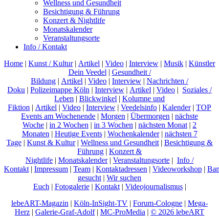
Wellness und Gesundheit
Besichtigung & Führung
Konzert & Nightlife
Monatskalender
Veranstaltungsorte
Info / Kontakt
Home
|
Kunst / Kultur
|
Artikel
|
Video
|
Interview
|
Musik
|
Künstler
Dein Veedel
|
Gesundheit /
Bildung
|
Artikel
|
Video
|
Interview
|
Nachrichten /
Doku
|
Polizeimappe Köln
|
Interview
|
Artikel
|
Video
|
Soziales /
Leben
|
Blickwinkel
|
Kolumne und
Fiktion
|
Artikel
|
Video
|
Interview
|
Veedelsinfo
|
Kalender
|
TOP
Events am Wochenende
|
Morgen
|
Übermorgen
|
nächste
Woche
|
in 2 Wochen
|
in 3 Wochen
|
nächsten Monat
|
2
Monaten
|
Heutige Events
|
Wochenkalender
|
nächsten 7
Tage
|
Kunst & Kultur
|
Wellness und Gesundheit
|
Besichtigung &
Führung
|
Konzert &
Nightlife
|
Monatskalender
|
Veranstaltungsorte
|
Info /
Kontakt
|
Impressum
|
Team
|
Kontaktadressen
|
Videoworkshop
|
Ban
gesucht
|
Wir suchen
Euch
|
Fotogalerie
|
Kontakt
|
Videojournalismus
|
lebeART-Magazin
|
Köln-InSight-TV
|
Forum-Cologne
|
Mega-
Herz
|
Galerie-Graf-Adolf
|
MC-ProMedia
|
© 2026 lebeART