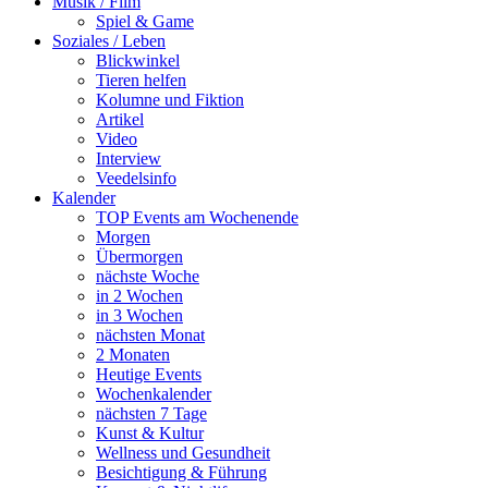
Musik / Film
Spiel & Game
Soziales / Leben
Blickwinkel
Tieren helfen
Kolumne und Fiktion
Artikel
Video
Interview
Veedelsinfo
Kalender
TOP Events am Wochenende
Morgen
Übermorgen
nächste Woche
in 2 Wochen
in 3 Wochen
nächsten Monat
2 Monaten
Heutige Events
Wochenkalender
nächsten 7 Tage
Kunst & Kultur
Wellness und Gesundheit
Besichtigung & Führung