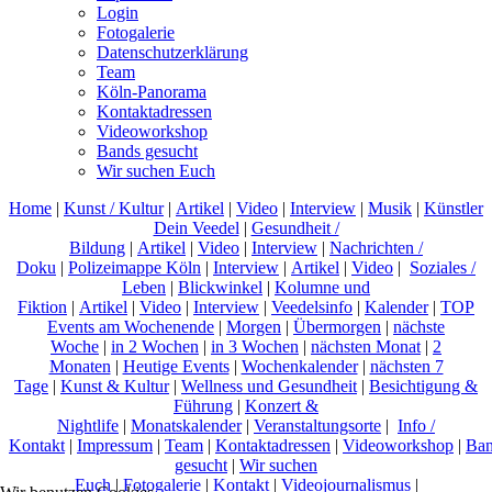
Login
Fotogalerie
Datenschutzerklärung
Team
Köln-Panorama
Kontaktadressen
Videoworkshop
Bands gesucht
Wir suchen Euch
Home
|
Kunst / Kultur
|
Artikel
|
Video
|
Interview
|
Musik
|
Künstler
Dein Veedel
|
Gesundheit /
Bildung
|
Artikel
|
Video
|
Interview
|
Nachrichten /
Doku
|
Polizeimappe Köln
|
Interview
|
Artikel
|
Video
|
Soziales /
Leben
|
Blickwinkel
|
Kolumne und
Fiktion
|
Artikel
|
Video
|
Interview
|
Veedelsinfo
|
Kalender
|
TOP
Events am Wochenende
|
Morgen
|
Übermorgen
|
nächste
Woche
|
in 2 Wochen
|
in 3 Wochen
|
nächsten Monat
|
2
Monaten
|
Heutige Events
|
Wochenkalender
|
nächsten 7
Tage
|
Kunst & Kultur
|
Wellness und Gesundheit
|
Besichtigung &
Führung
|
Konzert &
Nightlife
|
Monatskalender
|
Veranstaltungsorte
|
Info /
Kontakt
|
Impressum
|
Team
|
Kontaktadressen
|
Videoworkshop
|
Ban
gesucht
|
Wir suchen
Euch
|
Fotogalerie
|
Kontakt
|
Videojournalismus
|