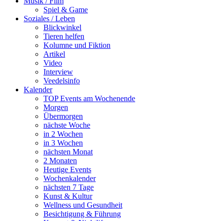
Musik / Film
Spiel & Game
Soziales / Leben
Blickwinkel
Tieren helfen
Kolumne und Fiktion
Artikel
Video
Interview
Veedelsinfo
Kalender
TOP Events am Wochenende
Morgen
Übermorgen
nächste Woche
in 2 Wochen
in 3 Wochen
nächsten Monat
2 Monaten
Heutige Events
Wochenkalender
nächsten 7 Tage
Kunst & Kultur
Wellness und Gesundheit
Besichtigung & Führung