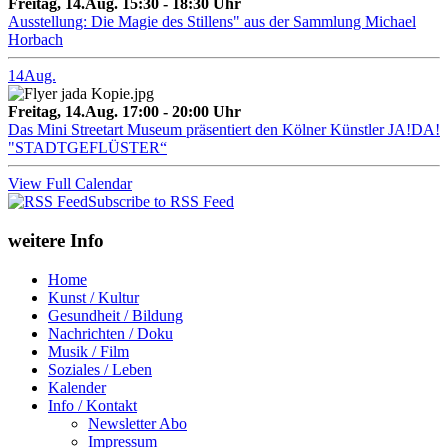
Freitag, 14.Aug. 15:30 - 18:30 Uhr
Ausstellung: Die Magie des Stillens" aus der Sammlung Michael
Horbach
14
Aug.
Freitag, 14.Aug. 17:00 - 20:00 Uhr
Das Mini Streetart Museum präsentiert den Kölner Künstler JA!DA!
"STADTGEFLÜSTER“
View Full Calendar
Subscribe to RSS Feed
weitere Info
Home
Kunst / Kultur
Gesundheit / Bildung
Nachrichten / Doku
Musik / Film
Soziales / Leben
Kalender
Info / Kontakt
Newsletter Abo
Impressum