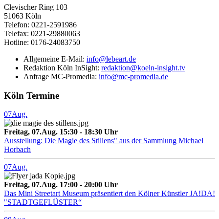
Clevischer Ring 103
51063 Köln
Telefon: 0221-2591986
Telefax: 0221-29880063
Hotline: 0176-24083750
Allgemeine E-Mail:
info@lebeart.de
Redaktion Köln InSight:
redaktion@koeln-insight.tv
Anfrage MC-Promedia:
info@mc-promedia.de
Köln Termine
07
Aug.
Freitag, 07.Aug. 15:30 - 18:30 Uhr
Ausstellung: Die Magie des Stillens" aus der Sammlung Michael
Horbach
07
Aug.
Freitag, 07.Aug. 17:00 - 20:00 Uhr
Das Mini Streetart Museum präsentiert den Kölner Künstler JA!DA!
"STADTGEFLÜSTER“