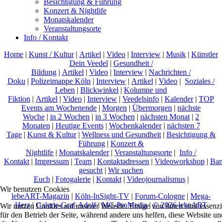
Besichtigung & Führung
Konzert & Nightlife
Monatskalender
Veranstaltungsorte
Info / Kontakt
Home
|
Kunst / Kultur
|
Artikel
|
Video
|
Interview
|
Musik
|
Künstler
Dein Veedel
|
Gesundheit /
Bildung
|
Artikel
|
Video
|
Interview
|
Nachrichten /
Doku
|
Polizeimappe Köln
|
Interview
|
Artikel
|
Video
|
Soziales /
Leben
|
Blickwinkel
|
Kolumne und
Fiktion
|
Artikel
|
Video
|
Interview
|
Veedelsinfo
|
Kalender
|
TOP
Events am Wochenende
|
Morgen
|
Übermorgen
|
nächste
Woche
|
in 2 Wochen
|
in 3 Wochen
|
nächsten Monat
|
2
Monaten
|
Heutige Events
|
Wochenkalender
|
nächsten 7
Tage
|
Kunst & Kultur
|
Wellness und Gesundheit
|
Besichtigung &
Führung
|
Konzert &
Nightlife
|
Monatskalender
|
Veranstaltungsorte
|
Info /
Kontakt
|
Impressum
|
Team
|
Kontaktadressen
|
Videoworkshop
|
Ban
gesucht
|
Wir suchen
Euch
|
Fotogalerie
|
Kontakt
|
Videojournalismus
|
Wir benutzen Cookies
lebeART-Magazin
|
Köln-InSight-TV
|
Forum-Cologne
|
Mega-
Herz
|
Galerie-Graf-Adolf
|
MC-ProMedia
|
© 2026 lebeART
Wir nutzen Cookies auf unserer Website. Einige von ihnen sind essenzi
für den Betrieb der Seite, während andere uns helfen, diese Website un