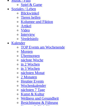
Musik / Film
Spiel & Game
Soziales / Leben
Blickwinkel
Tieren helfen
Kolumne und Fiktion
Artikel
Video
Interview
Veedelsinfo
Kalender
TOP Events am Wochenende
Morgen
Übermorgen
nächste Woche
in 2 Wochen
in 3 Wochen
nächsten Monat
2 Monaten
Heutige Events
Wochenkalender
nächsten 7 Tage
Kunst & Kultur
Wellness und Gesundheit
Besichtigung & Führung