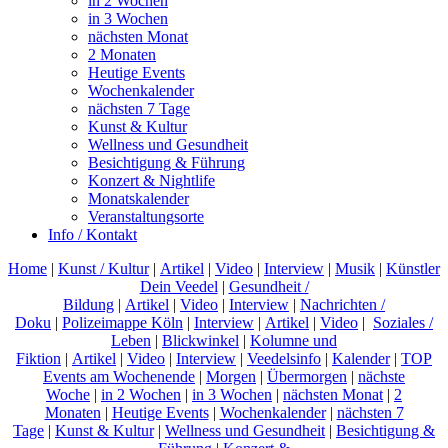
in 2 Wochen
in 3 Wochen
nächsten Monat
2 Monaten
Heutige Events
Wochenkalender
nächsten 7 Tage
Kunst & Kultur
Wellness und Gesundheit
Besichtigung & Führung
Konzert & Nightlife
Monatskalender
Veranstaltungsorte
Info / Kontakt
Home
|
Kunst / Kultur
|
Artikel
|
Video
|
Interview
|
Musik
|
Künstler
Dein Veedel
|
Gesundheit /
Bildung
|
Artikel
|
Video
|
Interview
|
Nachrichten /
Doku
|
Polizeimappe Köln
|
Interview
|
Artikel
|
Video
|
Soziales /
Leben
|
Blickwinkel
|
Kolumne und
Fiktion
|
Artikel
|
Video
|
Interview
|
Veedelsinfo
|
Kalender
|
TOP
Events am Wochenende
|
Morgen
|
Übermorgen
|
nächste
Woche
|
in 2 Wochen
|
in 3 Wochen
|
nächsten Monat
|
2
Monaten
|
Heutige Events
|
Wochenkalender
|
nächsten 7
Tage
|
Kunst & Kultur
|
Wellness und Gesundheit
|
Besichtigung &