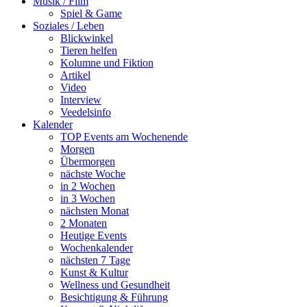
Musik / Film
Spiel & Game
Soziales / Leben
Blickwinkel
Tieren helfen
Kolumne und Fiktion
Artikel
Video
Interview
Veedelsinfo
Kalender
TOP Events am Wochenende
Morgen
Übermorgen
nächste Woche
in 2 Wochen
in 3 Wochen
nächsten Monat
2 Monaten
Heutige Events
Wochenkalender
nächsten 7 Tage
Kunst & Kultur
Wellness und Gesundheit
Besichtigung & Führung