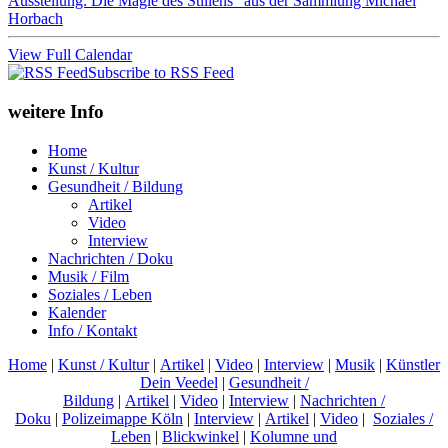
Ausstellung: Die Magie des Stillens" aus der Sammlung Michael
Horbach
View Full Calendar
Subscribe to RSS Feed
weitere Info
Home
Kunst / Kultur
Gesundheit / Bildung
Artikel
Video
Interview
Nachrichten / Doku
Musik / Film
Soziales / Leben
Kalender
Info / Kontakt
Home
|
Kunst / Kultur
|
Artikel
|
Video
|
Interview
|
Musik
|
Künstler
Dein Veedel
|
Gesundheit /
Bildung
|
Artikel
|
Video
|
Interview
|
Nachrichten /
Doku
|
Polizeimappe Köln
|
Interview
|
Artikel
|
Video
|
Soziales /
Leben
|
Blickwinkel
|
Kolumne und