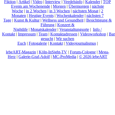
Fiktion
|
Artikel
|
Video
|
Interview
|
Veedelsinfo
|
Kalender
|
TOP
Events am Wochenende
|
Morgen
|
Übermorgen
|
nächste
Woche
|
in 2 Wochen
|
in 3 Wochen
|
nächsten Monat
|
2
Monaten
|
Heutige Events
|
Wochenkalender
|
nächsten 7
Tage
|
Kunst & Kultur
|
Wellness und Gesundheit
|
Besichtigung &
Führung
|
Konzert &
Nightlife
|
Monatskalender
|
Veranstaltungsorte
|
Info /
Kontakt
|
Impressum
|
Team
|
Kontaktadressen
|
Videoworkshop
|
Ban
gesucht
|
Wir suchen
Euch
|
Fotogalerie
|
Kontakt
|
Videojournalismus
|
lebeART-Magazin
|
Köln-InSight-TV
|
Forum-Cologne
|
Mega-
Herz
|
Galerie-Graf-Adolf
|
MC-ProMedia
|
© 2026 lebeART