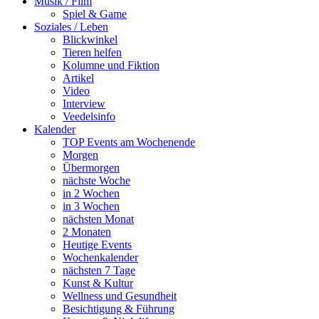
Musik / Film
Spiel & Game
Soziales / Leben
Blickwinkel
Tieren helfen
Kolumne und Fiktion
Artikel
Video
Interview
Veedelsinfo
Kalender
TOP Events am Wochenende
Morgen
Übermorgen
nächste Woche
in 2 Wochen
in 3 Wochen
nächsten Monat
2 Monaten
Heutige Events
Wochenkalender
nächsten 7 Tage
Kunst & Kultur
Wellness und Gesundheit
Besichtigung & Führung