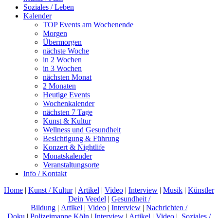
Soziales / Leben
Kalender
TOP Events am Wochenende
Morgen
Übermorgen
nächste Woche
in 2 Wochen
in 3 Wochen
nächsten Monat
2 Monaten
Heutige Events
Wochenkalender
nächsten 7 Tage
Kunst & Kultur
Wellness und Gesundheit
Besichtigung & Führung
Konzert & Nightlife
Monatskalender
Veranstaltungsorte
Info / Kontakt
Home
|
Kunst / Kultur
|
Artikel
|
Video
|
Interview
|
Musik
|
Künstler
Dein Veedel
|
Gesundheit /
Bildung
|
Artikel
|
Video
|
Interview
|
Nachrichten /
Doku
|
Polizeimappe Köln
|
Interview
|
Artikel
|
Video
|
Soziales /