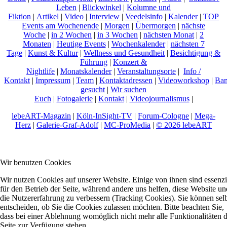
Leben
|
Blickwinkel
|
Kolumne und
Fiktion
|
Artikel
|
Video
|
Interview
|
Veedelsinfo
|
Kalender
|
TOP
Events am Wochenende
|
Morgen
|
Übermorgen
|
nächste
Woche
|
in 2 Wochen
|
in 3 Wochen
|
nächsten Monat
|
2
Monaten
|
Heutige Events
|
Wochenkalender
|
nächsten 7
Tage
|
Kunst & Kultur
|
Wellness und Gesundheit
|
Besichtigung &
Führung
|
Konzert &
Nightlife
|
Monatskalender
|
Veranstaltungsorte
|
Info /
Kontakt
|
Impressum
|
Team
|
Kontaktadressen
|
Videoworkshop
|
Ban
gesucht
|
Wir suchen
Euch
|
Fotogalerie
|
Kontakt
|
Videojournalismus
|
lebeART-Magazin
|
Köln-InSight-TV
|
Forum-Cologne
|
Mega-
Herz
|
Galerie-Graf-Adolf
|
MC-ProMedia
|
© 2026 lebeART
Wir benutzen Cookies
Wir nutzen Cookies auf unserer Website. Einige von ihnen sind essenzi
für den Betrieb der Seite, während andere uns helfen, diese Website un
die Nutzererfahrung zu verbessern (Tracking Cookies). Sie können sel
entscheiden, ob Sie die Cookies zulassen möchten. Bitte beachten Sie,
dass bei einer Ablehnung womöglich nicht mehr alle Funktionalitäten 
Seite zur Verfügung stehen.