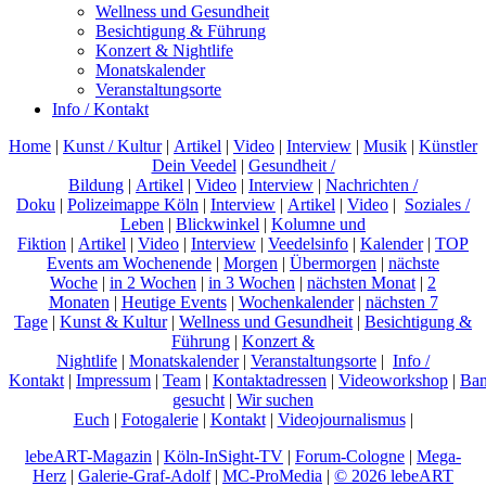
Wellness und Gesundheit
Besichtigung & Führung
Konzert & Nightlife
Monatskalender
Veranstaltungsorte
Info / Kontakt
Home
|
Kunst / Kultur
|
Artikel
|
Video
|
Interview
|
Musik
|
Künstler
Dein Veedel
|
Gesundheit /
Bildung
|
Artikel
|
Video
|
Interview
|
Nachrichten /
Doku
|
Polizeimappe Köln
|
Interview
|
Artikel
|
Video
|
Soziales /
Leben
|
Blickwinkel
|
Kolumne und
Fiktion
|
Artikel
|
Video
|
Interview
|
Veedelsinfo
|
Kalender
|
TOP
Events am Wochenende
|
Morgen
|
Übermorgen
|
nächste
Woche
|
in 2 Wochen
|
in 3 Wochen
|
nächsten Monat
|
2
Monaten
|
Heutige Events
|
Wochenkalender
|
nächsten 7
Tage
|
Kunst & Kultur
|
Wellness und Gesundheit
|
Besichtigung &
Führung
|
Konzert &
Nightlife
|
Monatskalender
|
Veranstaltungsorte
|
Info /
Kontakt
|
Impressum
|
Team
|
Kontaktadressen
|
Videoworkshop
|
Ban
gesucht
|
Wir suchen
Euch
|
Fotogalerie
|
Kontakt
|
Videojournalismus
|
lebeART-Magazin
|
Köln-InSight-TV
|
Forum-Cologne
|
Mega-
Herz
|
Galerie-Graf-Adolf
|
MC-ProMedia
|
© 2026 lebeART