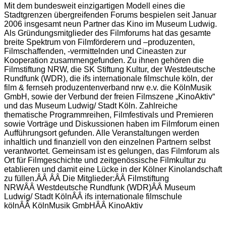
Mit dem bundesweit einzigartigen Modell eines die
Stadtgrenzen übergreifenden Forums bespielen seit Januar
2006 insgesamt neun Partner das Kino im Museum Ludwig.
Als Gründungsmitglieder des Filmforums hat das gesamte
breite Spektrum von Filmförderern und –produzenten,
Filmschaffenden, -vermittelnden und Cineasten zur
Kooperation zusammengefunden. Zu ihnen gehören die
Filmstiftung NRW, die SK Stiftung Kultur, der Westdeutsche
Rundfunk (WDR), die ifs internationale filmschule köln, der
film & fernseh produzentenverband nrw e.v. die KölnMusik
GmbH, sowie der Verbund der freien Filmszene „KinoAktiv“
und das Museum Ludwig/ Stadt Köln. Zahlreiche
thematische Programmreihen, Filmfestivals und Premieren
sowie Vorträge und Diskussionen haben im Filmforum einen
Aufführungsort gefunden. Alle Veranstaltungen werden
inhaltlich und finanziell von den einzelnen Partnern selbst
verantwortet. Gemeinsam ist es gelungen, das Filmforum als
Ort für Filmgeschichte und zeitgenössische Filmkultur zu
etablieren und damit eine Lücke in der Kölner Kinolandschaft
zu füllen.ÂÂ ÂÂ Die Mitglieder:ÂÂ Filmstiftung
NRWÂÂ Westdeutsche Rundfunk (WDR)ÂÂ Museum
Ludwig/ Stadt KölnÂÂ ifs internationale filmschule
kölnÂÂ KölnMusik GmbHÂÂ KinoAktiv