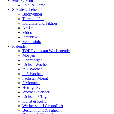
Musik / Film
Spiel & Game
Soziales / Leben
Blickwinkel
Tieren helfen
Kolumne und Fiktion
Artikel
Video
Interview
Veedelsinfo
Kalender
TOP Events am Wochenende
Morgen
Übermorgen
nächste Woche
in 2 Wochen
in 3 Wochen
nächsten Monat
2 Monaten
Heutige Events
Wochenkalender
nächsten 7 Tage
Kunst & Kultur
Wellness und Gesundheit
Besichtigung & Führung