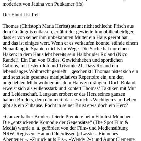
moderiert von Jattina von Puttkamer (ifs)
Der Eintritt ist frei.
Thomas (Christoph Maria Herbst) staunt nicht schlecht: Frisch aus
dem Gefängnis entlassen, erfährt der gewiefte Immobilienbetrüger,
dass er von seiner ihm unbekannten Mutter ein Haus geerbt hat –
und das ist einiges wert. Wenn er es verkaufen könnte, stünde einem
Neuanfang in Spanien nichts im Wege. Die Sache hat nur einen
Haken: in dem Haus lebt bereits sein Halbbruder Roland (Nico
Randel). Ein Fan von Oldies, Gewichtheben und sportlichen
Cabrios, mit festem Job und Trisomie 21. Dass Roland ein
lebenslanges Wohnrecht genießt – geschenkt! Thomas nistet sich ein
und setzt sein gesamtes manipulatives Repertoire ein, um den
ungeliebten Mitbewohner aus dem Haus zu drängen. Doch Roland
erweist sich als willensstark und kontert Thomas‘ Taktiken mit Mut
und Leidenschaft. Langsam erobert er das Herz seines ganzen
halben Bruders, dem dämmert, dass es nichts Wichtigeres im Leben
gibt als ein Zuhause. Pocht in seiner Brust etwa doch ein Herz?
»Ganzer halber Bruder« feierte Premiere beim Filmfest München.
Die „entzückende Komödie der Gegensätze“ (The Spot Film &
Media) wurde u. a. gefördert von der Film- und Medienstiftung
NRW. Regisseur Hanno Olderdissen (»Lassie – Ein neues
Abenteuer «, »Zurück aufs Eis«, »Wendy 2«) und Autor Clemente