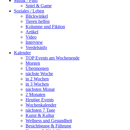
Musik / Film
Spiel & Game
Soziales / Leben
Blickwinkel
Tieren helfen
Kolumne und Fiktion
Artikel
Video
Interview
Veedelsinfo
Kalender
TOP Events am Wochenende
Morgen
Übermorgen
nächste Woche
in 2 Wochen
in 3 Wochen
nächsten Monat
2 Monaten
Heutige Events
Wochenkalender
nächsten 7 Tage
Kunst & Kultur
Wellness und Gesundheit
Besichtigung & Führung