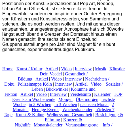
Positionen der Kunst. Spezialisiert auf Pop Art, Neopop,
Urban Art und Streetart, ist sie kein elitärer Tempel für
Eingeweihte, sondern ein inspirierender Ort der Begegnung
von Künstlern und Kunstinteressierten, von Sammlern und
solchen, die es noch werden wollen. Und mit genau dieser
entspannten, unangestrengten Atmosphäre hat sich 30works
längst auch über die Grenzen der Domstadt hinaus einen
Namen gemacht. Ihre sechs bis acht Einzelund
Gruppenausstellungen pro Jahr sind Magnet für ein bunt
gemischtes, experimentierfreudiges Publikum.
Home
|
Kunst / Kultur
|
Artikel
|
Video
|
Interview
|
Musik
|
Künstler
Dein Veedel
|
Gesundheit /
Bildung
|
Artikel
|
Video
|
Interview
|
Nachrichten /
Doku
|
Polizeimappe Köln
|
Interview
|
Artikel
|
Video
|
Soziales /
Leben
|
Blickwinkel
|
Kolumne und
Fiktion
|
Artikel
|
Video
|
Interview
|
Veedelsinfo
|
Kalender
|
TOP
Events am Wochenende
|
Morgen
|
Übermorgen
|
nächste
Woche
|
in 2 Wochen
|
in 3 Wochen
|
nächsten Monat
|
2
Monaten
|
Heutige Events
|
Wochenkalender
|
nächsten 7
Tage
|
Kunst & Kultur
|
Wellness und Gesundheit
|
Besichtigung &
Führung
|
Konzert &
Nightlife
|
Monatskalender
|
Veranstaltungsorte
|
Info /