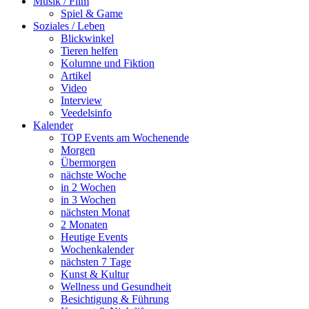
Musik / Film
Spiel & Game
Soziales / Leben
Blickwinkel
Tieren helfen
Kolumne und Fiktion
Artikel
Video
Interview
Veedelsinfo
Kalender
TOP Events am Wochenende
Morgen
Übermorgen
nächste Woche
in 2 Wochen
in 3 Wochen
nächsten Monat
2 Monaten
Heutige Events
Wochenkalender
nächsten 7 Tage
Kunst & Kultur
Wellness und Gesundheit
Besichtigung & Führung