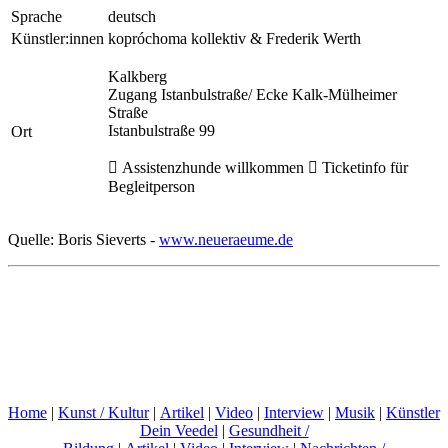
Sprache
deutsch
Künstler:innen
kopróchoma kollektiv & Frederik Werth
Kalkberg
Zugang Istanbulstraße/ Ecke Kalk-Mülheimer
Straße
Istanbulstraße 99
Ort
 Assistenzhunde willkommen  Ticketinfo für
Begleitperson
Quelle: Boris Sieverts -
www.neueraeume.de
Home
|
Kunst / Kultur
|
Artikel
|
Video
|
Interview
|
Musik
|
Künstler
Dein Veedel
|
Gesundheit /