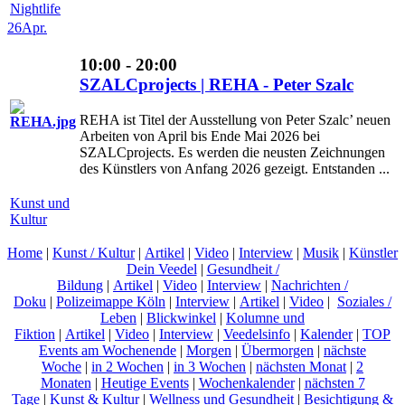
Nightlife
26
Apr.
10:00 - 20:00
SZALCprojects | REHA - Peter Szalc
REHA ist Titel der Ausstellung von Peter Szalc’ neuen
Arbeiten von April bis Ende Mai 2026 bei
SZALCprojects. Es werden die neusten Zeichnungen
des Künstlers von Anfang 2026 gezeigt. Entstanden ...
Kunst und
Kultur
Home
|
Kunst / Kultur
|
Artikel
|
Video
|
Interview
|
Musik
|
Künstler
Dein Veedel
|
Gesundheit /
Bildung
|
Artikel
|
Video
|
Interview
|
Nachrichten /
Doku
|
Polizeimappe Köln
|
Interview
|
Artikel
|
Video
|
Soziales /
Leben
|
Blickwinkel
|
Kolumne und
Fiktion
|
Artikel
|
Video
|
Interview
|
Veedelsinfo
|
Kalender
|
TOP
Events am Wochenende
|
Morgen
|
Übermorgen
|
nächste
Woche
|
in 2 Wochen
|
in 3 Wochen
|
nächsten Monat
|
2
Monaten
|
Heutige Events
|
Wochenkalender
|
nächsten 7
Tage
|
Kunst & Kultur
|
Wellness und Gesundheit
|
Besichtigung &