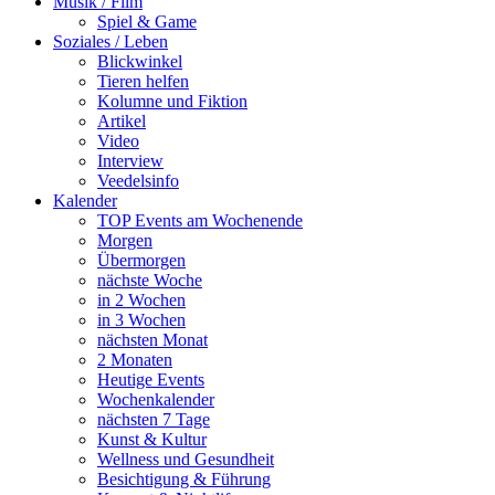
Musik / Film
Spiel & Game
Soziales / Leben
Blickwinkel
Tieren helfen
Kolumne und Fiktion
Artikel
Video
Interview
Veedelsinfo
Kalender
TOP Events am Wochenende
Morgen
Übermorgen
nächste Woche
in 2 Wochen
in 3 Wochen
nächsten Monat
2 Monaten
Heutige Events
Wochenkalender
nächsten 7 Tage
Kunst & Kultur
Wellness und Gesundheit
Besichtigung & Führung