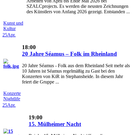
Arbeiten von April bis Ende Mai 2026 bei
SZALCprojects. Es werden die neusten Zeichnungen
des Künstlers von Anfang 2026 gezeigt. Entstanden ...
Kunst und
Kultur
25
Apr.
18:00
20 Jahre Séamus – Folk im Rheinland
20 Jahre Séamus - Folk aus dem Rheinland Seit mehr als
10 Jahren ist Séamus regelmäßig zu Gast bei den
Konzerten von KiR in Stephansheide. In diesem Jahr
feiert die Gruppe ...
Konzerte
Nightlife
25
Apr.
19:00
15. Mülheimer Nacht