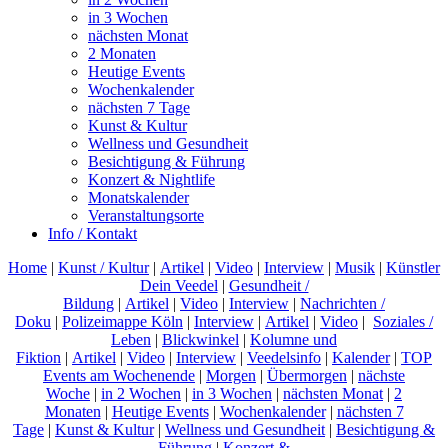
in 3 Wochen
nächsten Monat
2 Monaten
Heutige Events
Wochenkalender
nächsten 7 Tage
Kunst & Kultur
Wellness und Gesundheit
Besichtigung & Führung
Konzert & Nightlife
Monatskalender
Veranstaltungsorte
Info / Kontakt
Home
|
Kunst / Kultur
|
Artikel
|
Video
|
Interview
|
Musik
|
Künstler
Dein Veedel
|
Gesundheit /
Bildung
|
Artikel
|
Video
|
Interview
|
Nachrichten /
Doku
|
Polizeimappe Köln
|
Interview
|
Artikel
|
Video
|
Soziales /
Leben
|
Blickwinkel
|
Kolumne und
Fiktion
|
Artikel
|
Video
|
Interview
|
Veedelsinfo
|
Kalender
|
TOP
Events am Wochenende
|
Morgen
|
Übermorgen
|
nächste
Woche
|
in 2 Wochen
|
in 3 Wochen
|
nächsten Monat
|
2
Monaten
|
Heutige Events
|
Wochenkalender
|
nächsten 7
Tage
|
Kunst & Kultur
|
Wellness und Gesundheit
|
Besichtigung &
Führung
|
Konzert &