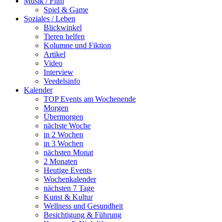
Musik / Film
Spiel & Game
Soziales / Leben
Blickwinkel
Tieren helfen
Kolumne und Fiktion
Artikel
Video
Interview
Veedelsinfo
Kalender
TOP Events am Wochenende
Morgen
Übermorgen
nächste Woche
in 2 Wochen
in 3 Wochen
nächsten Monat
2 Monaten
Heutige Events
Wochenkalender
nächsten 7 Tage
Kunst & Kultur
Wellness und Gesundheit
Besichtigung & Führung